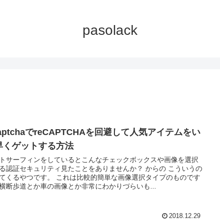
pasolack
aptchaでreCAPTCHAを回避して人気アイテムをい
早くゲットする方法
トサーフィンをしているとこんなチェックボックスや画像を選択
る認証セキュリティ見たことをありませんか？ からの こういうの
てくるやつです。 これは比較的簡単な画像選択タイプのものです
横断歩道とか車の画像とか非常にわかりづらいも...
2018.12.29