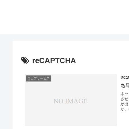
reCAPTCHA
2C
ウェブサービス
ち
ネッ
させ
が出
が、