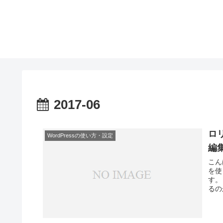
2017-06
ロ
WordPressの使い方・設定
編
こん
を使
す。
るの