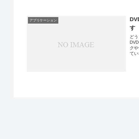
D
アプリケーション
す
どう
DV
クや
てい