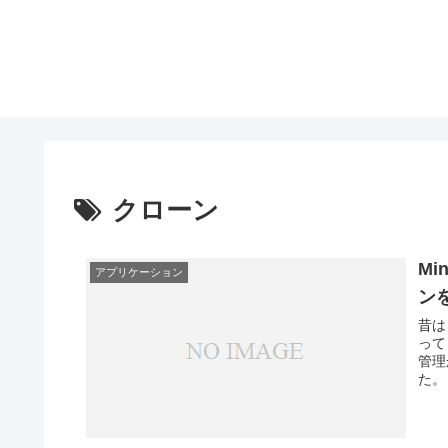
クローン
Mi
アプリケーション
ン
昔は
って
管理
た。